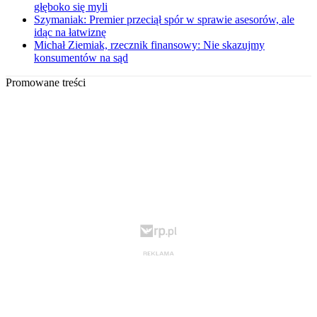
głęboko się myli
Szymaniak: Premier przeciął spór w sprawie asesorów, ale
idąc na łatwiznę
Michał Ziemiak, rzecznik finansowy: Nie skazujmy
konsumentów na sąd
Promowane treści