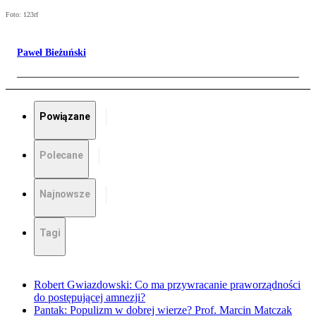
Foto: 123rf
Paweł Bieżuński
Powiązane
Polecane
Najnowsze
Tagi
Robert Gwiazdowski: Co ma przywracanie praworządności
do postępującej amnezji?
Pantak: Populizm w dobrej wierze? Prof. Marcin Matczak