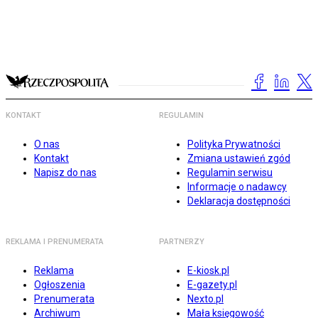
KONTAKT
REGULAMIN
O nas
Polityka Prywatności
Kontakt
Zmiana ustawień zgód
Napisz do nas
Regulamin serwisu
Informacje o nadawcy
Deklaracja dostępności
REKLAMA I PRENUMERATA
PARTNERZY
Reklama
E-kiosk.pl
Ogłoszenia
E-gazety.pl
Prenumerata
Nexto.pl
Archiwum
Mała księgowość