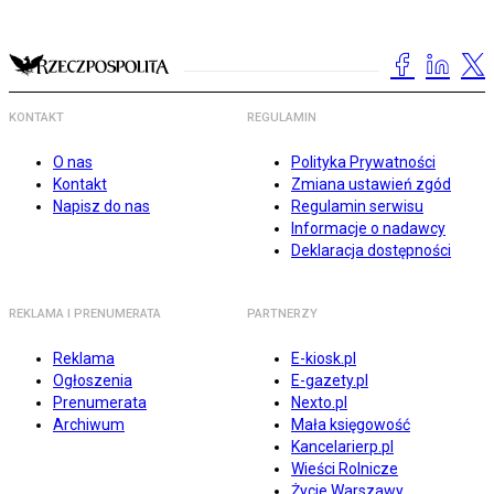
KONTAKT
REGULAMIN
O nas
Polityka Prywatności
Kontakt
Zmiana ustawień zgód
Napisz do nas
Regulamin serwisu
Informacje o nadawcy
Deklaracja dostępności
REKLAMA I PRENUMERATA
PARTNERZY
Reklama
E-kiosk.pl
Ogłoszenia
E-gazety.pl
Prenumerata
Nexto.pl
Archiwum
Mała księgowość
Kancelarierp.pl
Wieści Rolnicze
Życie Warszawy