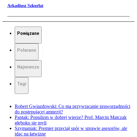
Arkadiusz Szkurłat
Powiązane
Polecane
Najnowsze
Tagi
Robert Gwiazdowski: Co ma przywracanie praworządności
do postępującej amnezji?
Pantak: Populizm w dobrej wierze? Prof. Marcin Matczak
głęboko się myli
Szymaniak: Premier przeciął spór w sprawie asesorów, ale
idąc na łatwiznę