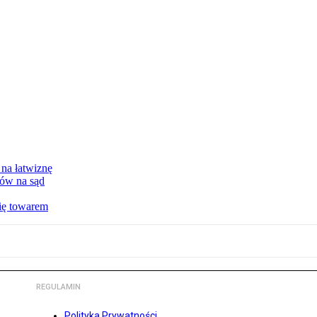
 na łatwiznę
tów na sąd
ię towarem
REGULAMIN
Polityka Prywatności