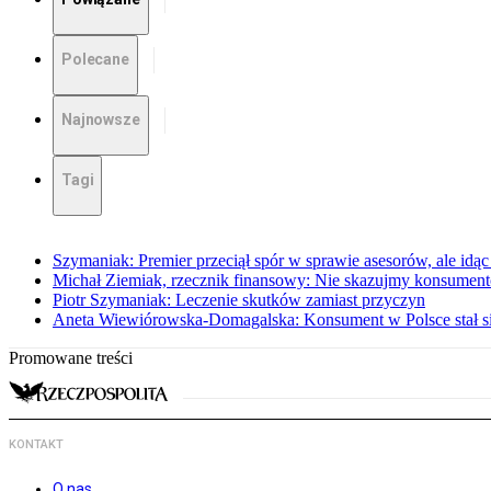
Polecane
Najnowsze
Tagi
Szymaniak: Premier przeciął spór w sprawie asesorów, ale idąc
Michał Ziemiak, rzecznik finansowy: Nie skazujmy konsumen
Piotr Szymaniak: Leczenie skutków zamiast przyczyn
Aneta Wiewiórowska-Domagalska: Konsument w Polsce stał s
Promowane treści
KONTAKT
O nas