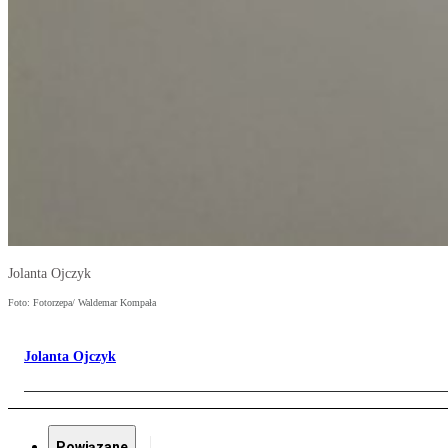
Jolanta Ojczyk
Foto: Fotorzepa/ Waldemar Kompała
Jolanta Ojczyk
Powiązane