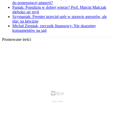
do postępującej amnezji?
Pantak: Populizm w dobrej wierze? Prof. Marcin Matczak
głęboko się myli
Szymaniak: Premier przeciął spór w sprawie asesorów, ale
idąc na łatwiznę
Michał Ziemiak, rzecznik finansowy: Nie skazujmy
konsumentów na sąd
Promowane treści