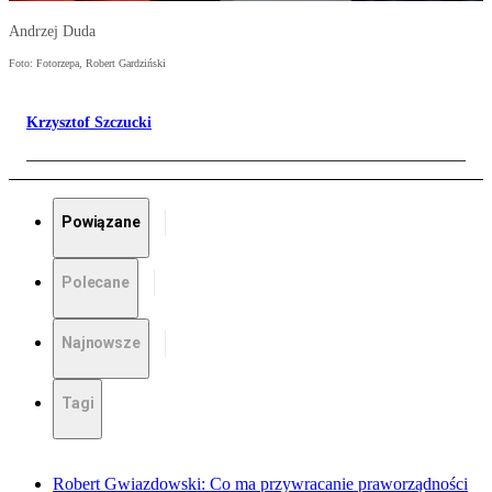
Andrzej Duda
Foto: Fotorzepa, Robert Gardziński
Krzysztof Szczucki
Powiązane
Polecane
Najnowsze
Tagi
Robert Gwiazdowski: Co ma przywracanie praworządności