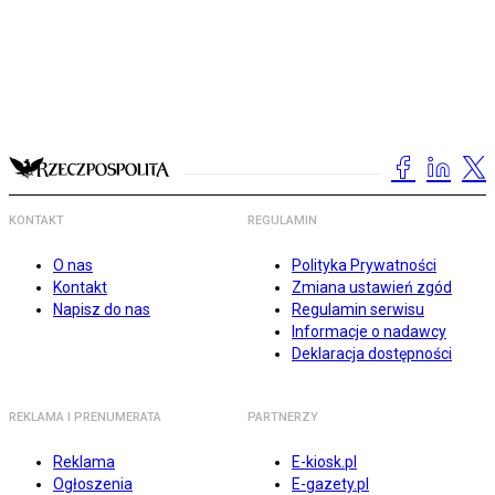
KONTAKT
REGULAMIN
O nas
Polityka Prywatności
Kontakt
Zmiana ustawień zgód
Napisz do nas
Regulamin serwisu
Informacje o nadawcy
Deklaracja dostępności
REKLAMA I PRENUMERATA
PARTNERZY
Reklama
E-kiosk.pl
Ogłoszenia
E-gazety.pl