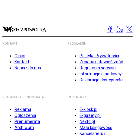
KONTAKT
REGULAMIN
O nas
Polityka Prywatności
Kontakt
Zmiana ustawień zgód
Napisz do nas
Regulamin serwisu
Informacje o nadawcy
Deklaracja dostępności
REKLAMA I PRENUMERATA
PARTNERZY
Reklama
E-kiosk.pl
Ogłoszenia
E-gazety.pl
Prenumerata
Nexto.pl
Archiwum
Mała księgowość
Kancelarierp.pl