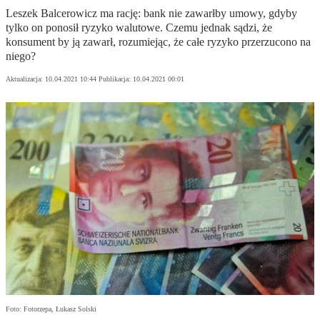
Leszek Balcerowicz ma rację: bank nie zawarłby umowy, gdyby
tylko on ponosił ryzyko walutowe. Czemu jednak sądzi, że
konsument by ją zawarł, rozumiejąc, że całe ryzyko przerzucono na
niego?
Aktualizacja:
10.04.2021 10:44
Publikacja:
10.04.2021 00:01
Foto: Fotorzepa, Łukasz Solski