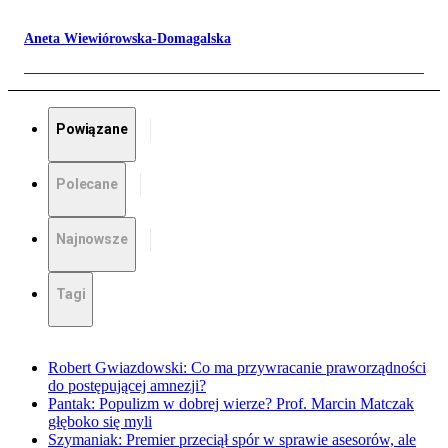
Aneta Wiewiórowska-Domagalska
Powiązane
Polecane
Najnowsze
Tagi
Robert Gwiazdowski: Co ma przywracanie praworządności
do postępującej amnezji?
Pantak: Populizm w dobrej wierze? Prof. Marcin Matczak
głęboko się myli
Szymaniak: Premier przeciął spór w sprawie asesorów, ale