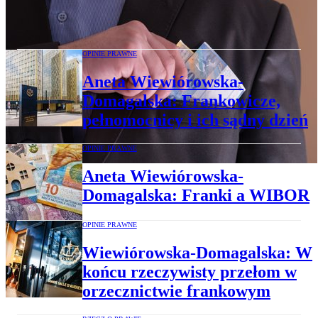
Aneta Wiewiórowska-Domagalska:
Konsument w Polsce stał się towarem
OPINIE PRAWNE
Aneta Wiewiórowska-
Domagalska: Frankowicze,
pełnomocnicy i ich sądny dzień
OPINIE PRAWNE
Aneta Wiewiórowska-
Domagalska: Franki a WIBOR
OPINIE PRAWNE
Wiewiórowska-Domagalska: W
końcu rzeczywisty przełom w
orzecznictwie frankowym