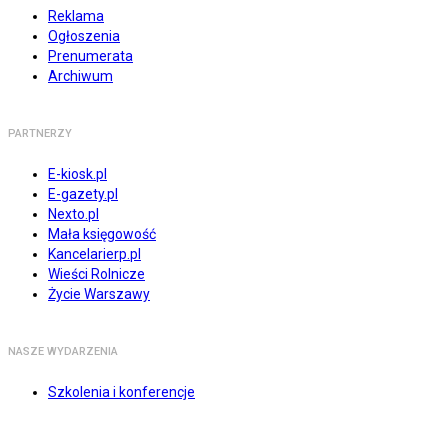
Reklama
Ogłoszenia
Prenumerata
Archiwum
PARTNERZY
E-kiosk.pl
E-gazety.pl
Nexto.pl
Mała księgowość
Kancelarierp.pl
Wieści Rolnicze
Życie Warszawy
NASZE WYDARZENIA
Szkolenia i konferencje