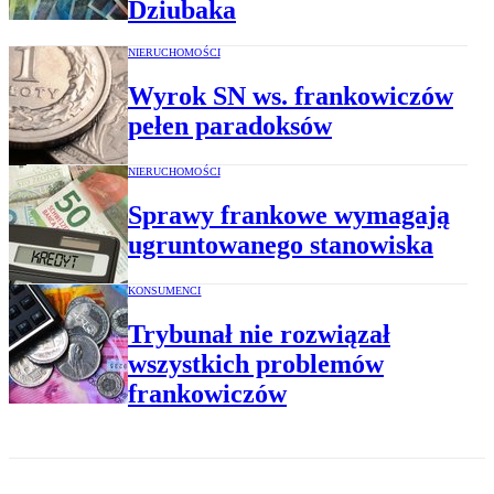
Dziubaka
NIERUCHOMOŚCI
Wyrok SN ws. frankowiczów
pełen paradoksów
NIERUCHOMOŚCI
Sprawy frankowe wymagają
ugruntowanego stanowiska
KONSUMENCI
Trybunał nie rozwiązał
wszystkich problemów
frankowiczów