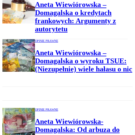
Aneta Wiewiórowska –
Domagalska o kredytach
frankowych: Argumenty z
autorytetu
OPINIE PRAWNE
Aneta Wiewiórowska –
Domagalska o wyroku TSUE:
(Niezupełnie) wiele hałasu o nic
OPINIE PRAWNE
Aneta Wiewiórowska-
Domagalska: Od arbuza do