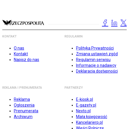
KONTAKT
REGULAMIN
O nas
Polityka Prywatności
Kontakt
Zmiana ustawień zgód
Napisz do nas
Regulamin serwisu
Informacje o nadawcy
Deklaracja dostępności
REKLAMA I PRENUMERATA
PARTNERZY
Reklama
E-kiosk.pl
Ogłoszenia
E-gazety.pl
Prenumerata
Nexto.pl
Archiwum
Mała księgowość
Kancelarierp.pl
Wieści Rolnicze