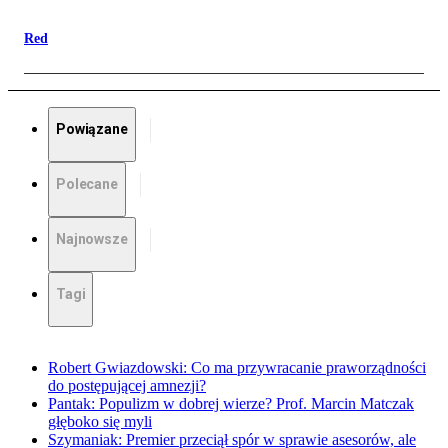
Red
Powiązane
Polecane
Najnowsze
Tagi
Robert Gwiazdowski: Co ma przywracanie praworządności
do postępującej amnezji?
Pantak: Populizm w dobrej wierze? Prof. Marcin Matczak
głęboko się myli
Szymaniak: Premier przeciął spór w sprawie asesorów, ale