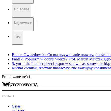
Polecane
Najnowsze
Tagi
Robert Gwiazdowski: Co ma przywracanie praworządności do 
Pantak: Populizm w dobrej wierze? Prof. Marcin Matczak głęb
Szymaniak: Premier przeciął spór w sprawie asesorów, ale idąc
Michał Ziemiak, rzecznik finansowy: Nie skazujmy konsumen
Promowane treści
KONTAKT
O nas