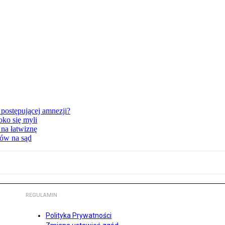
postępującej amnezji?
oko się myli
 na łatwiznę
tów na sąd
REGULAMIN
Polityka Prywatności