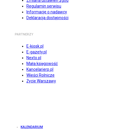
Zmiana ustawień zgód
Regulamin serwisu
Informacje o nadawcy
Deklaracja dostępności
PARTNERZY
E-kiosk.pl
E-gazety.pl
Nexto.pl
Mała księgowość
Kancelarierp.pl
Wieści Rolnicze
Życie Warszawy
KALENDARIUM