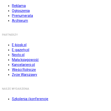
Reklama
Ogłoszenia
Prenumerata
Archiwum
PARTNERZY
E-kiosk.pl
E-gazety.pl
Nexto.pl
Mała księgowość
Kancelarierp.pl
Wieści Rolnicze
Życie Warszawy
NASZE WYDARZENIA
Szkolenia i konferencje