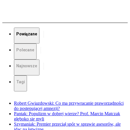
Powiązane
Polecane
Najnowsze
Tagi
Robert Gwiazdowski: Co ma przywracanie praworządności
do postępującej amnezji?
Pantak: Populizm w dobrej wierze? Prof. Marcin Matczak
głęboko się myli
Szymaniak: Premier przeciął spór w sprawie asesorów, ale
idąc na łatwiznę