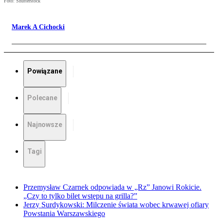
Foto: Shutterstock
Marek A Cichocki
Powiązane
Polecane
Najnowsze
Tagi
Przemysław Czarnek odpowiada w „Rz” Janowi Rokicie.
„Czy to tylko bilet wstępu na grilla?”
Jerzy Surdykowski: Milczenie świata wobec krwawej ofiary
Powstania Warszawskiego