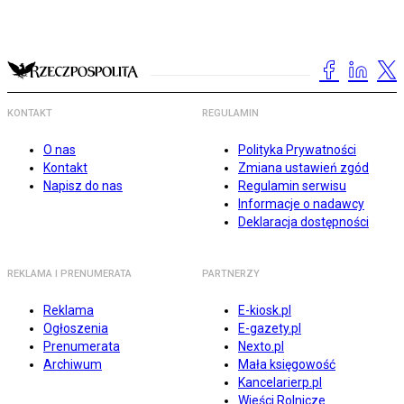
KONTAKT
REGULAMIN
O nas
Polityka Prywatności
Kontakt
Zmiana ustawień zgód
Napisz do nas
Regulamin serwisu
Informacje o nadawcy
Deklaracja dostępności
REKLAMA I PRENUMERATA
PARTNERZY
Reklama
E-kiosk.pl
Ogłoszenia
E-gazety.pl
Prenumerata
Nexto.pl
Archiwum
Mała księgowość
Kancelarierp.pl
Wieści Rolnicze