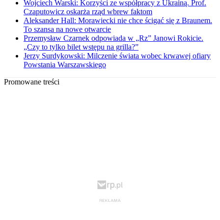
Wojciech Warski: Korzyści ze współpracy z Ukrainą. Prof.
Czaputowicz oskarża rząd wbrew faktom
Aleksander Hall: Morawiecki nie chce ścigać się z Braunem.
To szansa na nowe otwarcie
Przemysław Czarnek odpowiada w „Rz” Janowi Rokicie.
„Czy to tylko bilet wstępu na grilla?”
Jerzy Surdykowski: Milczenie świata wobec krwawej ofiary
Powstania Warszawskiego
Promowane treści