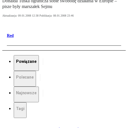
Donalda Tuska ogranicza sobie swobodę działania w Europie –
pisze były marszałek Sejmu
Aktualizacja:
09.01.2008 12:38
Publikacja:
08.01.2008 23:46
Red
Powiązane
Polecane
Najnowsze
Tagi