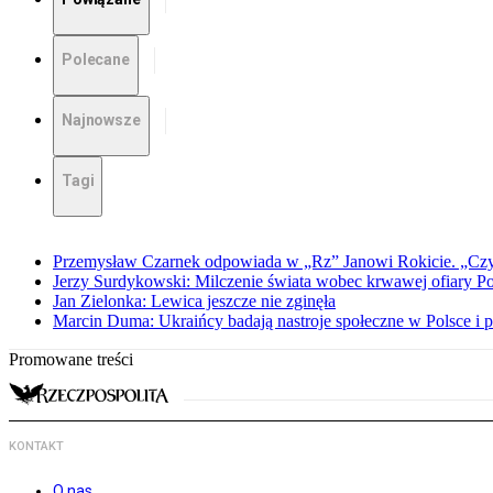
Polecane
Najnowsze
Tagi
Przemysław Czarnek odpowiada w „Rz” Janowi Rokicie. „Czy to
Jerzy Surdykowski: Milczenie świata wobec krwawej ofiary 
Jan Zielonka: Lewica jeszcze nie zginęła
Marcin Duma: Ukraińcy badają nastroje społeczne w Polsce i 
Promowane treści
KONTAKT
O nas