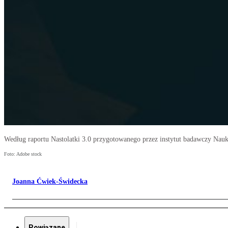
Według raportu Nastolatki 3.0 przygotowanego przez instytut badawczy Nau
Foto: Adobe stock
Joanna Ćwiek-Świdecka
Powiązane