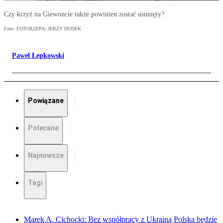
Czy krzyż na Giewoncie także powinien zostać usunięty?
Foto: FOTORZEPA/ JERZY DUDEK
Paweł Łepkowski
Powiązane
Polecane
Najnowsze
Tagi
Marek A. Cichocki: Bez współpracy z Ukrainą Polska będzie