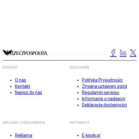
KONTAKT
REGULAMIN
O nas
Polityka Prywatności
Kontakt
Zmiana ustawień zgód
Napisz do nas
Regulamin serwisu
Informacje o nadawcy
Deklaracja dostępności
REKLAMA I PRENUMERATA
PARTNERZY
Reklama
E-kiosk.pl