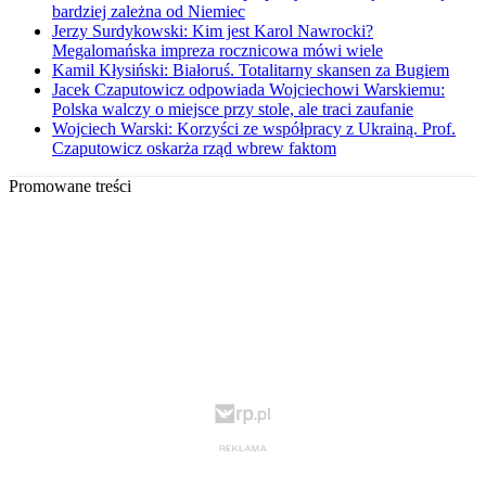
bardziej zależna od Niemiec
Jerzy Surdykowski: Kim jest Karol Nawrocki?
Megalomańska impreza rocznicowa mówi wiele
Kamil Kłysiński: Białoruś. Totalitarny skansen za Bugiem
Jacek Czaputowicz odpowiada Wojciechowi Warskiemu:
Polska walczy o miejsce przy stole, ale traci zaufanie
Wojciech Warski: Korzyści ze współpracy z Ukrainą. Prof.
Czaputowicz oskarża rząd wbrew faktom
Promowane treści