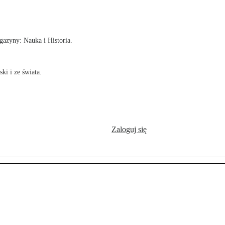
!
azyny: Nauka i Historia.
ki i ze świata.
Zaloguj się