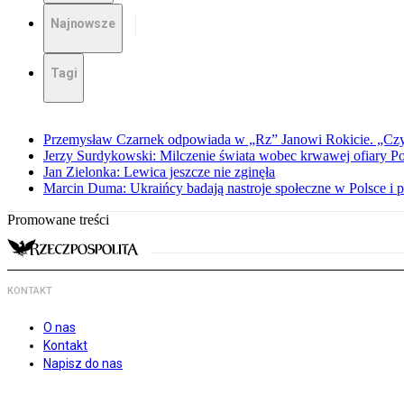
Najnowsze
Tagi
Przemysław Czarnek odpowiada w „Rz” Janowi Rokicie. „Czy to
Jerzy Surdykowski: Milczenie świata wobec krwawej ofiary 
Jan Zielonka: Lewica jeszcze nie zginęła
Marcin Duma: Ukraińcy badają nastroje społeczne w Polsce i 
Promowane treści
KONTAKT
O nas
Kontakt
Napisz do nas