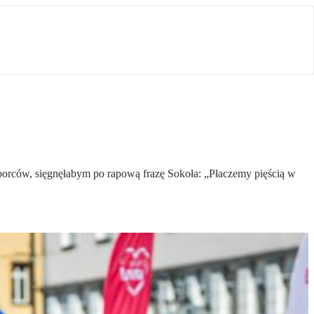
yborców, sięgnęłabym po rapową frazę Sokoła: „Płaczemy pięścią w