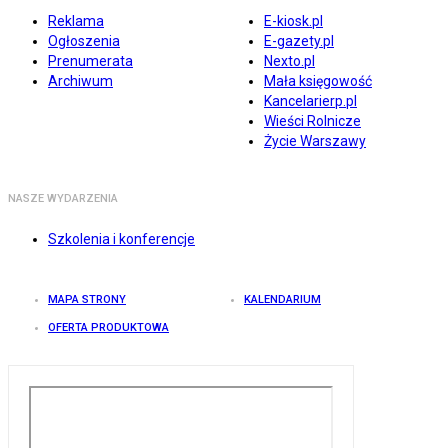
Reklama
E-kiosk.pl
Ogłoszenia
E-gazety.pl
Prenumerata
Nexto.pl
Archiwum
Mała księgowość
Kancelarierp.pl
Wieści Rolnicze
Życie Warszawy
NASZE WYDARZENIA
Szkolenia i konferencje
MAPA STRONY
KALENDARIUM
OFERTA PRODUKTOWA