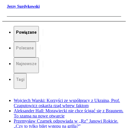
Jerzy Surdykowski
Powiązane
Polecane
Najnowsze
Tagi
Wojciech Warski: Korzyści ze współpracy z Ukrainą. Prof.
Czaputowicz oskarża rząd wbrew faktom
Aleksander Hall: Morawiecki nie chce ścigać się z Braunem.
To szansa na nowe otwarcie
Przemysław Czarnek odpowiada w „Rz” Janowi Rokicie.
„Czy to tylko bilet wstępu na grilla?”