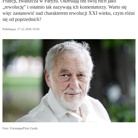
Francji, zwłaszcza w Paryżu. Określają oni swój ruch jako
„rewolucję" i ostatnio tak nazywają ich komentatorzy. Warto się
więc zastanowić nad charakterem rewolucji XXI wieku, czym różni
się od poprzednich?
Publikacja:
17.12.2018 19:03
Foto: Fotorzepa/Piotr Guzik