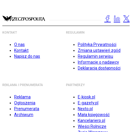
KONTAKT
REGULAMIN
O nas
Polityka Prywatności
Kontakt
Zmiana ustawień zgód
Napisz do nas
Regulamin serwisu
Informacje o nadawcy
Deklaracja dostępności
REKLAMA I PRENUMERATA
PARTNERZY
Reklama
E-kiosk.pl
Ogłoszenia
E-gazety.pl
Prenumerata
Nexto.pl
Archiwum
Mała księgowość
Kancelarierp.pl
Wieści Rolnicze