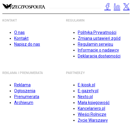
KONTAKT
REGULAMIN
O nas
Polityka Prywatności
Kontakt
Zmiana ustawień zgód
Napisz do nas
Regulamin serwisu
Informacje o nadawcy
Deklaracja dostępności
REKLAMA I PRENUMERATA
PARTNERZY
Reklama
E-kiosk.pl
Ogłoszenia
E-gazety.pl
Prenumerata
Nexto.pl
Archiwum
Mała księgowość
Kancelarierp.pl
Wieści Rolnicze
Życie Warszawy