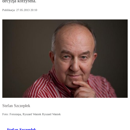
decyzja korzystna.
Publikacja:
27.05.2013 20:10
Stefan Szczepłek
Foto: Fotorzepa, Ryszard Waniek Ryszard Waniek
Stefan Szczepłek