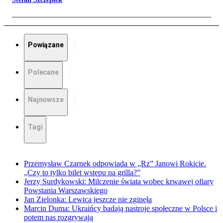
Powiązane
Polecane
Najnowsze
Tagi
Przemysław Czarnek odpowiada w „Rz” Janowi Rokicie.
„Czy to tylko bilet wstępu na grilla?”
Jerzy Surdykowski: Milczenie świata wobec krwawej ofiary
Powstania Warszawskiego
Jan Zielonka: Lewica jeszcze nie zginęła
Marcin Duma: Ukraińcy badają nastroje społeczne w Polsce i
potem nas rozgrywają