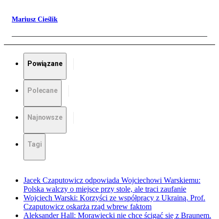
Mariusz Cieślik
Powiązane
Polecane
Najnowsze
Tagi
Jacek Czaputowicz odpowiada Wojciechowi Warskiemu:
Polska walczy o miejsce przy stole, ale traci zaufanie
Wojciech Warski: Korzyści ze współpracy z Ukrainą. Prof.
Czaputowicz oskarża rząd wbrew faktom
Aleksander Hall: Morawiecki nie chce ścigać się z Braunem.