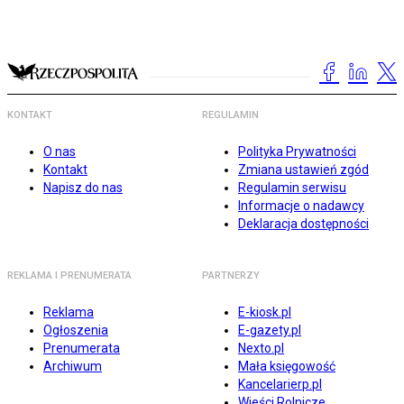
KONTAKT
REGULAMIN
O nas
Polityka Prywatności
Kontakt
Zmiana ustawień zgód
Napisz do nas
Regulamin serwisu
Informacje o nadawcy
Deklaracja dostępności
REKLAMA I PRENUMERATA
PARTNERZY
Reklama
E-kiosk.pl
Ogłoszenia
E-gazety.pl
Prenumerata
Nexto.pl
Archiwum
Mała księgowość
Kancelarierp.pl
Wieści Rolnicze