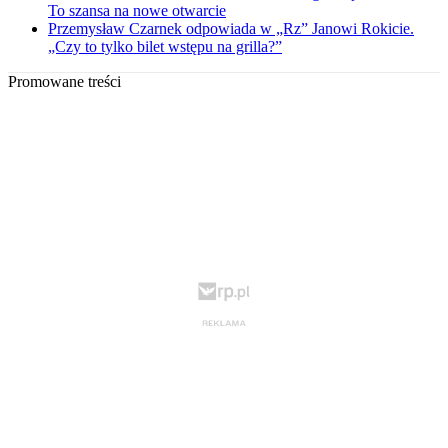
To szansa na nowe otwarcie
Przemysław Czarnek odpowiada w „Rz” Janowi Rokicie.
„Czy to tylko bilet wstępu na grilla?”
Promowane treści