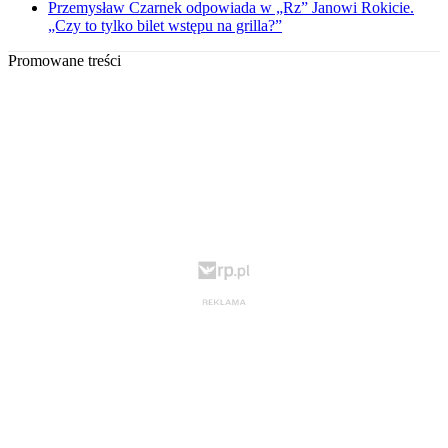
Przemysław Czarnek odpowiada w „Rz” Janowi Rokicie.
„Czy to tylko bilet wstępu na grilla?”
Promowane treści