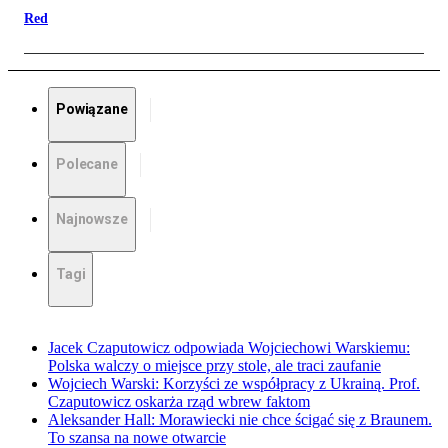
Red
Powiązane
Polecane
Najnowsze
Tagi
Jacek Czaputowicz odpowiada Wojciechowi Warskiemu:
Polska walczy o miejsce przy stole, ale traci zaufanie
Wojciech Warski: Korzyści ze współpracy z Ukrainą. Prof.
Czaputowicz oskarża rząd wbrew faktom
Aleksander Hall: Morawiecki nie chce ścigać się z Braunem.
To szansa na nowe otwarcie