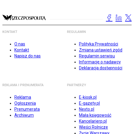
KONTAKT
REGULAMIN
O nas
Polityka Prywatności
Kontakt
Zmiana ustawień zgód
Napisz do nas
Regulamin serwisu
Informacje o nadawcy
Deklaracja dostępności
REKLAMA I PRENUMERATA
PARTNERZY
Reklama
E-kiosk.pl
Ogłoszenia
E-gazety.pl
Prenumerata
Nexto.pl
Archiwum
Mała księgowość
Kancelarierp.pl
Wieści Rolnicze
Życie Warszawy