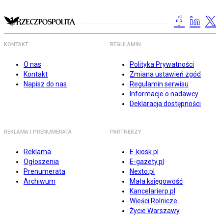
KONTAKT
REGULAMIN
O nas
Polityka Prywatności
Kontakt
Zmiana ustawień zgód
Napisz do nas
Regulamin serwisu
Informacje o nadawcy
Deklaracja dostępności
REKLAMA I PRENUMERATA
PARTNERZY
Reklama
E-kiosk.pl
Ogłoszenia
E-gazety.pl
Prenumerata
Nexto.pl
Archiwum
Mała księgowość
Kancelarierp.pl
Wieści Rolnicze
Życie Warszawy