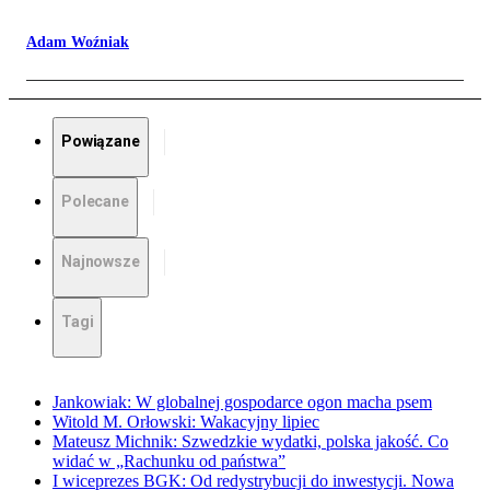
Adam Woźniak
Powiązane
Polecane
Najnowsze
Tagi
Jankowiak: W globalnej gospodarce ogon macha psem
Witold M. Orłowski: Wakacyjny lipiec
Mateusz Michnik: Szwedzkie wydatki, polska jakość. Co
widać w „Rachunku od państwa”
I wiceprezes BGK: Od redystrybucji do inwestycji. Nowa