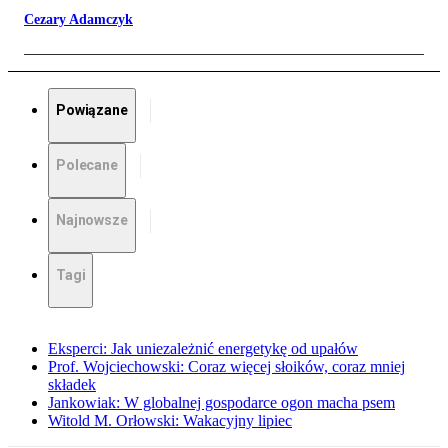
Cezary Adamczyk
Powiązane
Polecane
Najnowsze
Tagi
Eksperci: Jak uniezależnić energetykę od upałów
Prof. Wojciechowski: Coraz więcej słoików, coraz mniej
składek
Jankowiak: W globalnej gospodarce ogon macha psem
Witold M. Orłowski: Wakacyjny lipiec