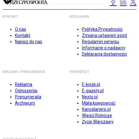
KONTAKT
REGULAMIN
O nas
Polityka Prywatności
Kontakt
Zmiana ustawień zgód
Napisz do nas
Regulamin serwisu
Informacje o nadawcy
Deklaracja dostępności
REKLAMA I PRENUMERATA
PARTNERZY
Reklama
E-kiosk.pl
Ogłoszenia
E-gazety.pl
Prenumerata
Nexto.pl
Archiwum
Mała księgowość
Kancelarierp.pl
Wieści Rolnicze
Życie Warszawy