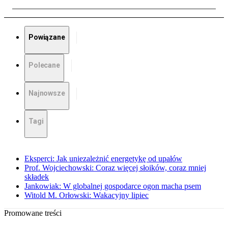
Powiązane
Polecane
Najnowsze
Tagi
Eksperci: Jak uniezależnić energetykę od upałów
Prof. Wojciechowski: Coraz więcej słoików, coraz mniej
składek
Jankowiak: W globalnej gospodarce ogon macha psem
Witold M. Orłowski: Wakacyjny lipiec
Promowane treści