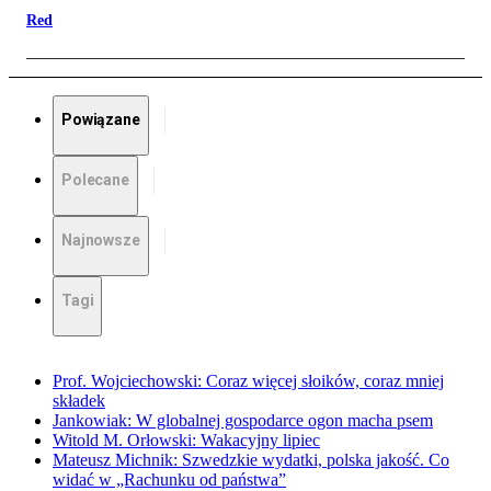
Red
Powiązane
Polecane
Najnowsze
Tagi
Prof. Wojciechowski: Coraz więcej słoików, coraz mniej
składek
Jankowiak: W globalnej gospodarce ogon macha psem
Witold M. Orłowski: Wakacyjny lipiec
Mateusz Michnik: Szwedzkie wydatki, polska jakość. Co
widać w „Rachunku od państwa”