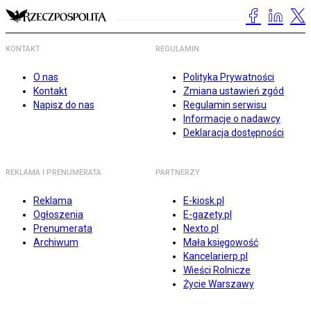
KONTAKT
REGULAMIN
O nas
Polityka Prywatności
Kontakt
Zmiana ustawień zgód
Napisz do nas
Regulamin serwisu
Informacje o nadawcy
Deklaracja dostępności
REKLAMA I PRENUMERATA
PARTNERZY
Reklama
E-kiosk.pl
Ogłoszenia
E-gazety.pl
Prenumerata
Nexto.pl
Archiwum
Mała księgowość
Kancelarierp.pl
Wieści Rolnicze
Życie Warszawy