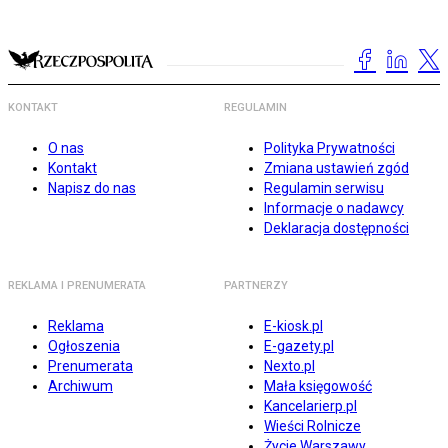
KONTAKT
REGULAMIN
O nas
Polityka Prywatności
Kontakt
Zmiana ustawień zgód
Napisz do nas
Regulamin serwisu
Informacje o nadawcy
Deklaracja dostępności
REKLAMA I PRENUMERATA
PARTNERZY
Reklama
E-kiosk.pl
Ogłoszenia
E-gazety.pl
Prenumerata
Nexto.pl
Archiwum
Mała księgowość
Kancelarierp.pl
Wieści Rolnicze
Życie Warszawy