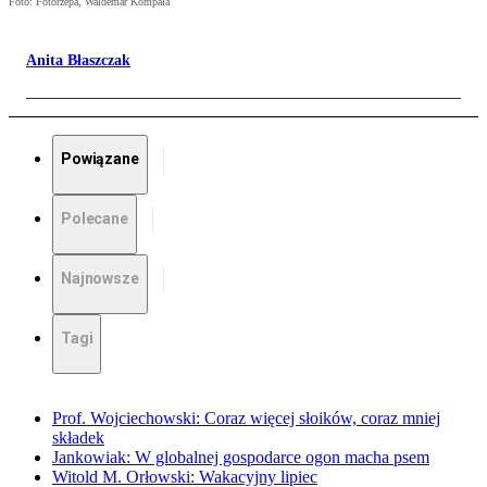
Foto: Fotorzepa, Waldemar Kompała
Anita Błaszczak
Powiązane
Polecane
Najnowsze
Tagi
Prof. Wojciechowski: Coraz więcej słoików, coraz mniej
składek
Jankowiak: W globalnej gospodarce ogon macha psem
Witold M. Orłowski: Wakacyjny lipiec