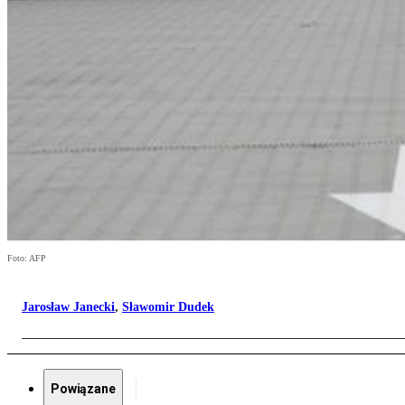
Foto: AFP
Jarosław Janecki
,
Sławomir Dudek
Powiązane