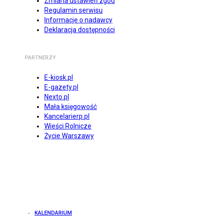
Zmiana ustawień zgód
Regulamin serwisu
Informacje o nadawcy
Deklaracja dostępności
PARTNERZY
E-kiosk.pl
E-gazety.pl
Nexto.pl
Mała księgowość
Kancelarierp.pl
Wieści Rolnicze
Życie Warszawy
KALENDARIUM