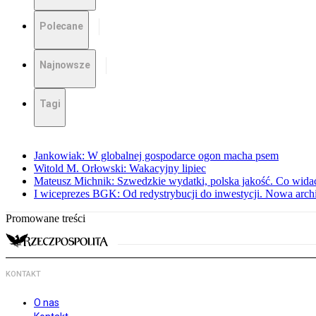
Polecane
Najnowsze
Tagi
Jankowiak: W globalnej gospodarce ogon macha psem
Witold M. Orłowski: Wakacyjny lipiec
Mateusz Michnik: Szwedzkie wydatki, polska jakość. Co wid
I wiceprezes BGK: Od redystrybucji do inwestycji. Nowa arc
Promowane treści
KONTAKT
O nas