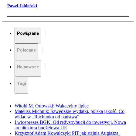
Paweł Jabłoński
Powiązane
Polecane
Najnowsze
Tagi
Witold M. Orłowski: Wakacyjny lipiec
Mateusz Michnik: Szwedzkie wydatki, polska jakość. Co
widać w „Rachunku od państwa”
I wiceprezes BGK: Od redystrybucji do inwestycji. Nowa
architektura budżetowa UE
Krzysztof Adam Kowalczyk: PIT jak stajnia Augiasza.