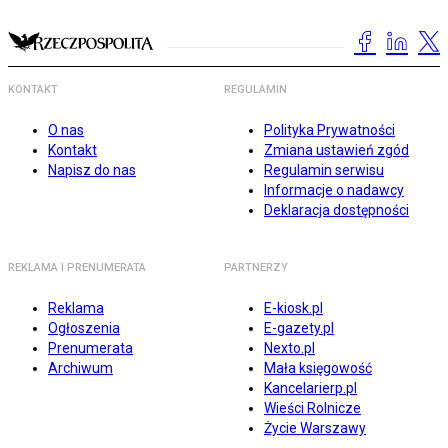
KONTAKT
REGULAMIN
O nas
Polityka Prywatności
Kontakt
Zmiana ustawień zgód
Napisz do nas
Regulamin serwisu
Informacje o nadawcy
Deklaracja dostępności
REKLAMA I PRENUMERATA
PARTNERZY
Reklama
E-kiosk.pl
Ogłoszenia
E-gazety.pl
Prenumerata
Nexto.pl
Archiwum
Mała księgowość
Kancelarierp.pl
Wieści Rolnicze
Życie Warszawy