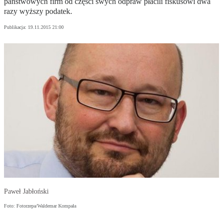
państwowych firm od części swych odpraw płacili fiskusowi dwa
razy wyższy podatek.
Publikacja:
19.11.2015 21:00
Paweł Jabłoński
Foto: Fotorzepa/Waldemar Kompała