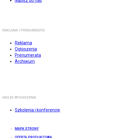
Napisz do nas
REKLAMA I PRENUMERATA
Reklama
Ogłoszenia
Prenumerata
Archiwum
NASZE WYDARZENIA
Szkolenia i konferencje
MAPA STRONY
OFERTA PRODUKTOWA