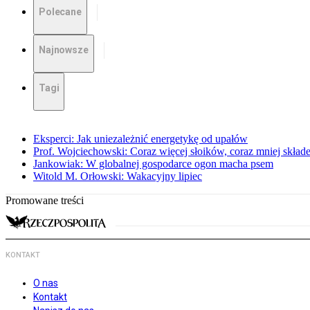
Polecane
Najnowsze
Tagi
Eksperci: Jak uniezależnić energetykę od upałów
Prof. Wojciechowski: Coraz więcej słoików, coraz mniej skład
Jankowiak: W globalnej gospodarce ogon macha psem
Witold M. Orłowski: Wakacyjny lipiec
Promowane treści
KONTAKT
O nas
Kontakt