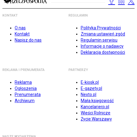
KONTAKT
REGULAMIN
O nas
Polityka Prywatności
Kontakt
Zmiana ustawień zgód
Napisz do nas
Regulamin serwisu
Informacje o nadawcy
Deklaracja dostępności
REKLAMA I PRENUMERATA
PARTNERZY
Reklama
E-kiosk.pl
Ogłoszenia
E-gazety.pl
Prenumerata
Nexto.pl
Archiwum
Mała księgowość
Kancelarierp.pl
Wieści Rolnicze
Życie Warszawy
NASZE WYDARZENIA