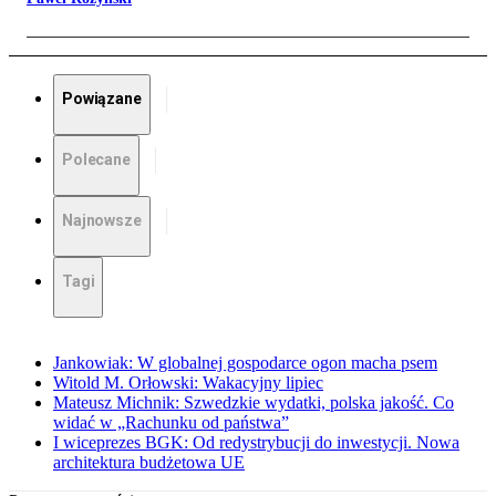
Powiązane
Polecane
Najnowsze
Tagi
Jankowiak: W globalnej gospodarce ogon macha psem
Witold M. Orłowski: Wakacyjny lipiec
Mateusz Michnik: Szwedzkie wydatki, polska jakość. Co
widać w „Rachunku od państwa”
I wiceprezes BGK: Od redystrybucji do inwestycji. Nowa
architektura budżetowa UE