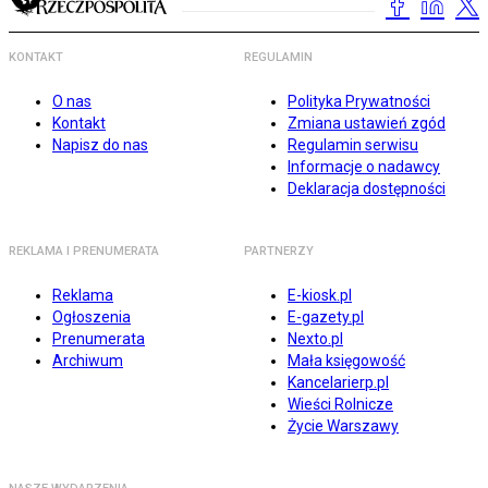
KONTAKT
REGULAMIN
O nas
Polityka Prywatności
Kontakt
Zmiana ustawień zgód
Napisz do nas
Regulamin serwisu
Informacje o nadawcy
Deklaracja dostępności
REKLAMA I PRENUMERATA
PARTNERZY
Reklama
E-kiosk.pl
Ogłoszenia
E-gazety.pl
Prenumerata
Nexto.pl
Archiwum
Mała księgowość
Kancelarierp.pl
Wieści Rolnicze
Życie Warszawy