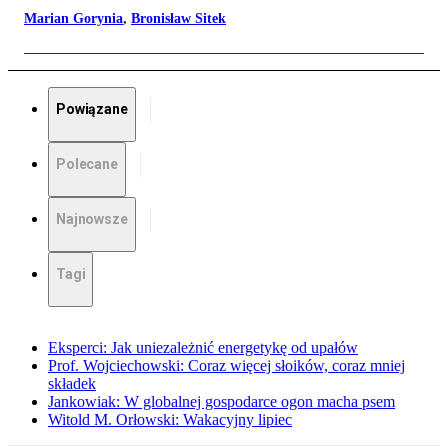
Marian Gorynia
,
Bronisław Sitek
Powiązane
Polecane
Najnowsze
Tagi
Eksperci: Jak uniezależnić energetykę od upałów
Prof. Wojciechowski: Coraz więcej słoików, coraz mniej
składek
Jankowiak: W globalnej gospodarce ogon macha psem
Witold M. Orłowski: Wakacyjny lipiec