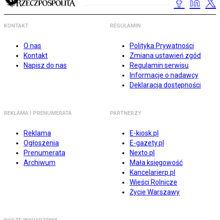
KONTAKT
REGULAMIN
O nas
Polityka Prywatności
Kontakt
Zmiana ustawień zgód
Napisz do nas
Regulamin serwisu
Informacje o nadawcy
Deklaracja dostępności
REKLAMA I PRENUMERATA
PARTNERZY
Reklama
E-kiosk.pl
Ogłoszenia
E-gazety.pl
Prenumerata
Nexto.pl
Archiwum
Mała księgowość
Kancelarierp.pl
Wieści Rolnicze
Życie Warszawy