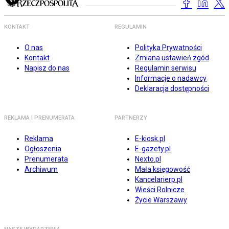
KONTAKT
REGULAMIN
O nas
Polityka Prywatności
Kontakt
Zmiana ustawień zgód
Napisz do nas
Regulamin serwisu
Informacje o nadawcy
Deklaracja dostępności
REKLAMA I PRENUMERATA
PARTNERZY
Reklama
E-kiosk.pl
Ogłoszenia
E-gazety.pl
Prenumerata
Nexto.pl
Archiwum
Mała księgowość
Kancelarierp.pl
Wieści Rolnicze
Życie Warszawy