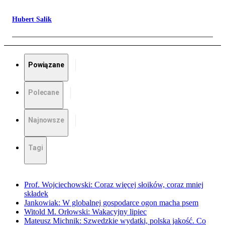
Hubert Salik
Powiązane
Polecane
Najnowsze
Tagi
Prof. Wojciechowski: Coraz więcej słoików, coraz mniej
składek
Jankowiak: W globalnej gospodarce ogon macha psem
Witold M. Orłowski: Wakacyjny lipiec
Mateusz Michnik: Szwedzkie wydatki, polska jakość. Co