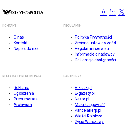
KONTAKT
REGULAMIN
O nas
Polityka Prywatności
Kontakt
Zmiana ustawień zgód
Napisz do nas
Regulamin serwisu
Informacje o nadawcy
Deklaracja dostępności
REKLAMA I PRENUMERATA
PARTNERZY
Reklama
E-kiosk.pl
Ogłoszenia
E-gazety.pl
Prenumerata
Nexto.pl
Archiwum
Mała księgowość
Kancelarierp.pl
Wieści Rolnicze
Życie Warszawy