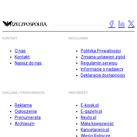
KONTAKT
REGULAMIN
O nas
Polityka Prywatności
Kontakt
Zmiana ustawień zgód
Napisz do nas
Regulamin serwisu
Informacje o nadawcy
Deklaracja dostępności
REKLAMA I PRENUMERATA
PARTNERZY
Reklama
E-kiosk.pl
Ogłoszenia
E-gazety.pl
Prenumerata
Nexto.pl
Archiwum
Mała księgowość
Kancelarierp.pl
Wieści Rolnicze