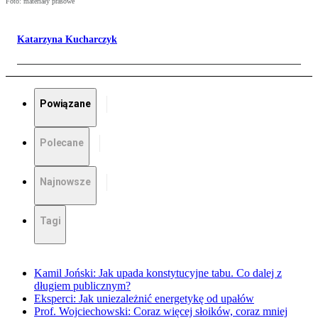
Foto: materiały prasowe
Katarzyna Kucharczyk
Powiązane
Polecane
Najnowsze
Tagi
Kamil Joński: Jak upada konstytucyjne tabu. Co dalej z
długiem publicznym?
Eksperci: Jak uniezależnić energetykę od upałów
Prof. Wojciechowski: Coraz więcej słoików, coraz mniej