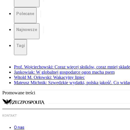
Polecane
Najnowsze
Tagi
Prof. Wojciechowski: Coraz więcej słoików, coraz mniej skład
Jankowiak: W globalnej gospodarce ogon macha psem
Witold M. Orłowski: Wakacyjny lipiec
Mateusz Michnik: Szwedzkie wydatki, polska jakość. Co wid
Promowane treści
KONTAKT
O nas