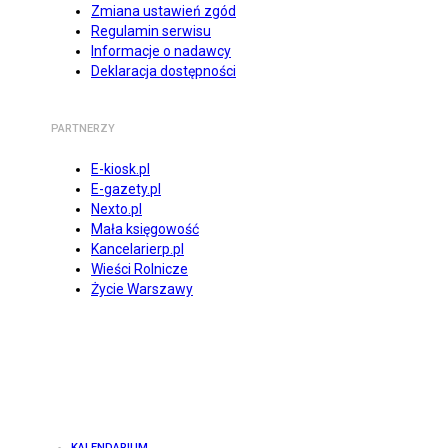
Zmiana ustawień zgód
Regulamin serwisu
Informacje o nadawcy
Deklaracja dostępności
PARTNERZY
E-kiosk.pl
E-gazety.pl
Nexto.pl
Mała księgowość
Kancelarierp.pl
Wieści Rolnicze
Życie Warszawy
KALENDARIUM