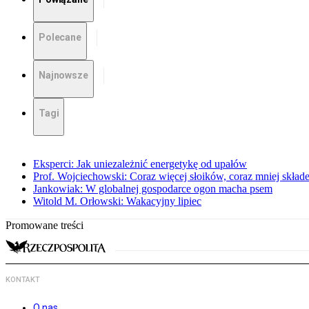
Polecane
Najnowsze
Tagi
Eksperci: Jak uniezależnić energetykę od upałów
Prof. Wojciechowski: Coraz więcej słoików, coraz mniej skład
Jankowiak: W globalnej gospodarce ogon macha psem
Witold M. Orłowski: Wakacyjny lipiec
Promowane treści
KONTAKT
O nas