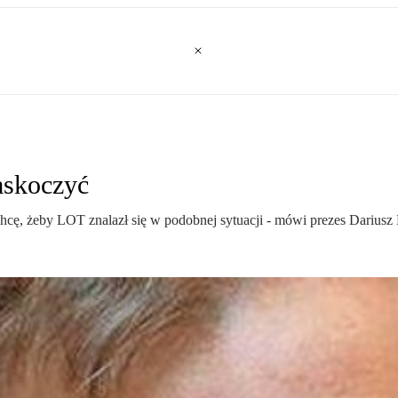
askoczyć
 chcę, żeby LOT znalazł się w podobnej sytuacji - mówi prezes Darius