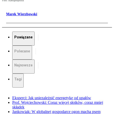
Foto: Rzeczpospolita
Marek Wierzbowski
Powiązane
Polecane
Najnowsze
Tagi
Eksperci: Jak uniezależnić energetykę od upałów
Prof. Wojciechowski: Coraz więcej słoików, coraz mniej
składek
Jankowiak: W globalnej gospodarce ogon macha psem