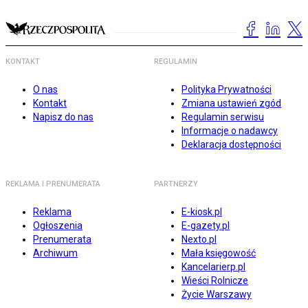
KONTAKT
REGULAMIN
O nas
Polityka Prywatności
Kontakt
Zmiana ustawień zgód
Napisz do nas
Regulamin serwisu
Informacje o nadawcy
Deklaracja dostępności
REKLAMA I PRENUMERATA
PARTNERZY
Reklama
E-kiosk.pl
Ogłoszenia
E-gazety.pl
Prenumerata
Nexto.pl
Archiwum
Mała księgowość
Kancelarierp.pl
Wieści Rolnicze
Życie Warszawy