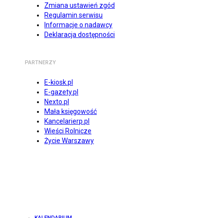
Zmiana ustawień zgód
Regulamin serwisu
Informacje o nadawcy
Deklaracja dostępności
PARTNERZY
E-kiosk.pl
E-gazety.pl
Nexto.pl
Mała księgowość
Kancelarierp.pl
Wieści Rolnicze
Życie Warszawy
KALENDARIUM