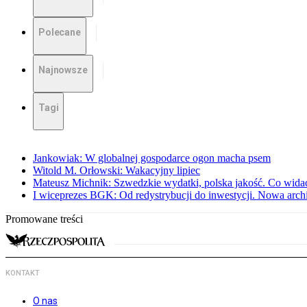
Polecane
Najnowsze
Tagi
Jankowiak: W globalnej gospodarce ogon macha psem
Witold M. Orłowski: Wakacyjny lipiec
Mateusz Michnik: Szwedzkie wydatki, polska jakość. Co wid
I wiceprezes BGK: Od redystrybucji do inwestycji. Nowa arc
Promowane treści
KONTAKT
O nas