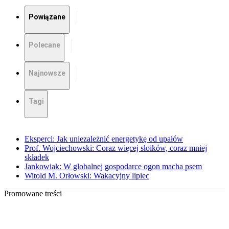
Powiązane
Polecane
Najnowsze
Tagi
Eksperci: Jak uniezależnić energetykę od upałów
Prof. Wojciechowski: Coraz więcej słoików, coraz mniej
składek
Jankowiak: W globalnej gospodarce ogon macha psem
Witold M. Orłowski: Wakacyjny lipiec
Promowane treści