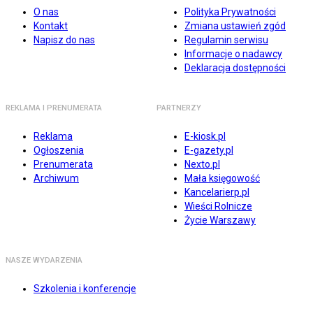
O nas
Polityka Prywatności
Kontakt
Zmiana ustawień zgód
Napisz do nas
Regulamin serwisu
Informacje o nadawcy
Deklaracja dostępności
REKLAMA I PRENUMERATA
PARTNERZY
Reklama
E-kiosk.pl
Ogłoszenia
E-gazety.pl
Prenumerata
Nexto.pl
Archiwum
Mała księgowość
Kancelarierp.pl
Wieści Rolnicze
Życie Warszawy
NASZE WYDARZENIA
Szkolenia i konferencje