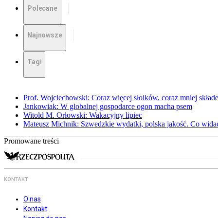
Polecane
Najnowsze
Tagi
Prof. Wojciechowski: Coraz więcej słoików, coraz mniej skład
Jankowiak: W globalnej gospodarce ogon macha psem
Witold M. Orłowski: Wakacyjny lipiec
Mateusz Michnik: Szwedzkie wydatki, polska jakość. Co wid
Promowane treści
KONTAKT
O nas
Kontakt