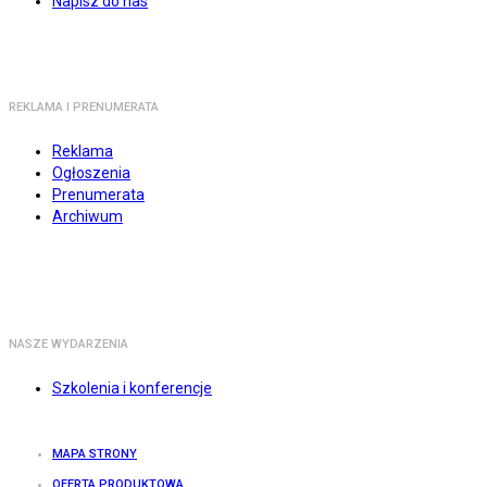
Napisz do nas
REKLAMA I PRENUMERATA
Reklama
Ogłoszenia
Prenumerata
Archiwum
NASZE WYDARZENIA
Szkolenia i konferencje
MAPA STRONY
OFERTA PRODUKTOWA