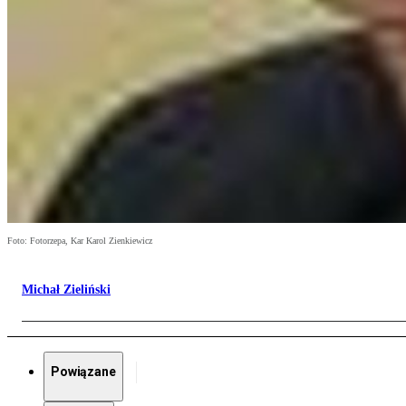
Foto: Fotorzepa, Kar Karol Zienkiewicz
Michał Zieliński
Powiązane