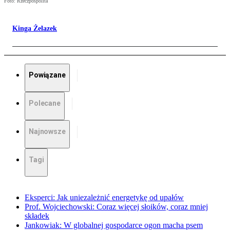
Foto: Rzeczpospolita
Kinga Żelazek
Powiązane
Polecane
Najnowsze
Tagi
Eksperci: Jak uniezależnić energetykę od upałów
Prof. Wojciechowski: Coraz więcej słoików, coraz mniej
składek
Jankowiak: W globalnej gospodarce ogon macha psem