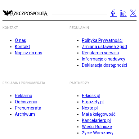
KONTAKT
REGULAMIN
O nas
Polityka Prywatności
Kontakt
Zmiana ustawień zgód
Napisz do nas
Regulamin serwisu
Informacje o nadawcy
Deklaracja dostępności
REKLAMA I PRENUMERATA
PARTNERZY
Reklama
E-kiosk.pl
Ogłoszenia
E-gazety.pl
Prenumerata
Nexto.pl
Archiwum
Mała księgowość
Kancelarierp.pl
Wieści Rolnicze
Życie Warszawy