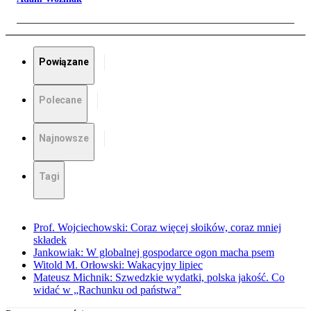
Powiązane
Polecane
Najnowsze
Tagi
Prof. Wojciechowski: Coraz więcej słoików, coraz mniej
składek
Jankowiak: W globalnej gospodarce ogon macha psem
Witold M. Orłowski: Wakacyjny lipiec
Mateusz Michnik: Szwedzkie wydatki, polska jakość. Co
widać w „Rachunku od państwa”