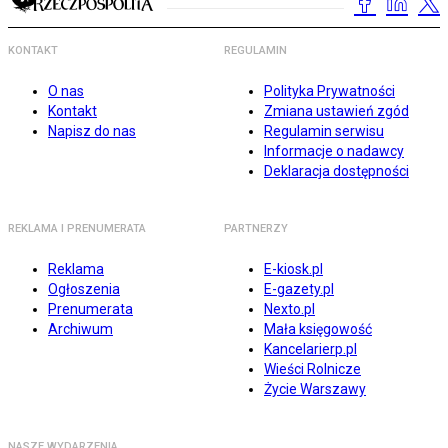
KONTAKT
REGULAMIN
O nas
Polityka Prywatności
Kontakt
Zmiana ustawień zgód
Napisz do nas
Regulamin serwisu
Informacje o nadawcy
Deklaracja dostępności
REKLAMA I PRENUMERATA
PARTNERZY
Reklama
E-kiosk.pl
Ogłoszenia
E-gazety.pl
Prenumerata
Nexto.pl
Archiwum
Mała księgowość
Kancelarierp.pl
Wieści Rolnicze
Życie Warszawy
NASZE WYDARZENIA