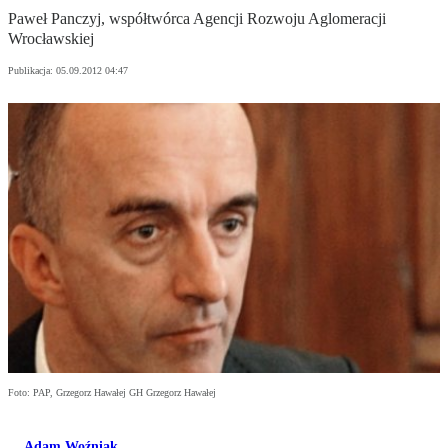
Paweł Panczyj, współtwórca Agencji Rozwoju Aglomeracji
Wrocławskiej
Publikacja:
05.09.2012 04:47
Foto: PAP, Grzegorz Hawałej GH Grzegorz Hawałej
Adam Woźniak