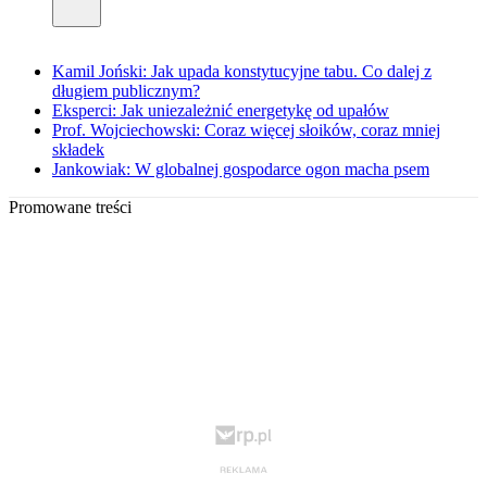
Kamil Joński: Jak upada konstytucyjne tabu. Co dalej z
długiem publicznym?
Eksperci: Jak uniezależnić energetykę od upałów
Prof. Wojciechowski: Coraz więcej słoików, coraz mniej
składek
Jankowiak: W globalnej gospodarce ogon macha psem
Promowane treści