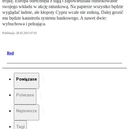
trojkę. Europa odetchnęła z ulgą i zapowiedziała odblokowanie
swojego wkładu w akcję ratunkową. Na papierze wszystko będzie
wyglądać ładnie, ale kłopoty Cypru wcale nie znikną. Dalej grozić
mu będzie katastrofa systemu bankowego. A nawet dwie:
wybuchowa i pełzająca.
Publikacja:
28.03.2013 07:02
Red
Powiązane
Polecane
Najnowsze
Tagi