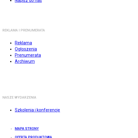
Napisz do nas
REKLAMA I PRENUMERATA
Reklama
Ogłoszenia
Prenumerata
Archiwum
NASZE WYDARZENIA
Szkolenia i konferencje
MAPA STRONY
OFERTA PRODUKTOWA