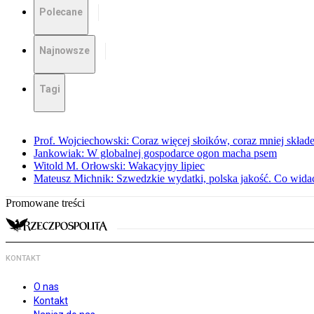
Polecane
Najnowsze
Tagi
Prof. Wojciechowski: Coraz więcej słoików, coraz mniej skład
Jankowiak: W globalnej gospodarce ogon macha psem
Witold M. Orłowski: Wakacyjny lipiec
Mateusz Michnik: Szwedzkie wydatki, polska jakość. Co wid
Promowane treści
KONTAKT
O nas
Kontakt