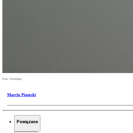
Foto: Fotorzepa
Marcin Piasecki
Powiązane