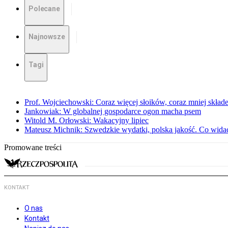
Polecane
Najnowsze
Tagi
Prof. Wojciechowski: Coraz więcej słoików, coraz mniej skład
Jankowiak: W globalnej gospodarce ogon macha psem
Witold M. Orłowski: Wakacyjny lipiec
Mateusz Michnik: Szwedzkie wydatki, polska jakość. Co wid
Promowane treści
KONTAKT
O nas
Kontakt