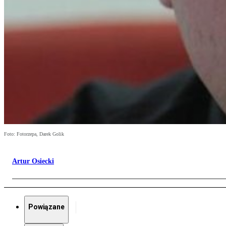
Foto: Fotorzepa, Darek Golik
Artur Osiecki
Powiązane