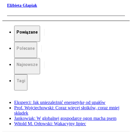
Elżbieta Glapiak
Powiązane
Polecane
Najnowsze
Tagi
Eksperci: Jak uniezależnić energetykę od upałów
Prof. Wojciechowski: Coraz więcej słoików, coraz mniej
składek
Jankowiak: W globalnej gospodarce ogon macha psem
Witold M. Orłowski: Wakacyjny lipiec