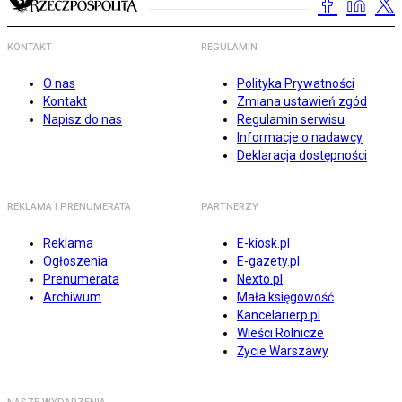
KONTAKT
REGULAMIN
O nas
Polityka Prywatności
Kontakt
Zmiana ustawień zgód
Napisz do nas
Regulamin serwisu
Informacje o nadawcy
Deklaracja dostępności
REKLAMA I PRENUMERATA
PARTNERZY
Reklama
E-kiosk.pl
Ogłoszenia
E-gazety.pl
Prenumerata
Nexto.pl
Archiwum
Mała księgowość
Kancelarierp.pl
Wieści Rolnicze
Życie Warszawy