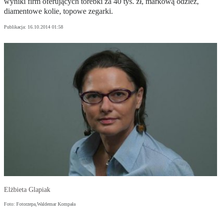
wyniki firm oferujących torebki za 40 tys. zł, markową odzież,
diamentowe kolie, topowe zegarki.
Publikacja:
16.10.2014 01:58
Elżbieta Glapiak
Foto: Fotorzepa,Waldemar Kompała