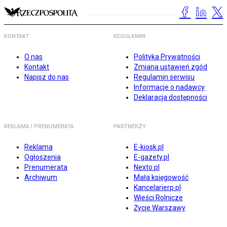
KONTAKT
REGULAMIN
O nas
Polityka Prywatności
Kontakt
Zmiana ustawień zgód
Napisz do nas
Regulamin serwisu
Informacje o nadawcy
Deklaracja dostępności
REKLAMA I PRENUMERATA
PARTNERZY
Reklama
E-kiosk.pl
Ogłoszenia
E-gazety.pl
Prenumerata
Nexto.pl
Archiwum
Mała księgowość
Kancelarierp.pl
Wieści Rolnicze
Życie Warszawy