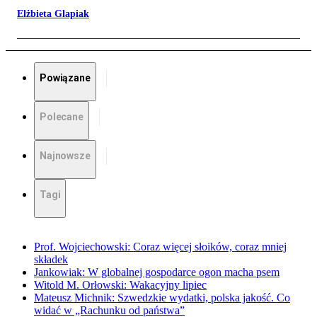
Elżbieta Glapiak
Powiązane
Polecane
Najnowsze
Tagi
Prof. Wojciechowski: Coraz więcej słoików, coraz mniej
składek
Jankowiak: W globalnej gospodarce ogon macha psem
Witold M. Orłowski: Wakacyjny lipiec
Mateusz Michnik: Szwedzkie wydatki, polska jakość. Co
widać w „Rachunku od państwa”