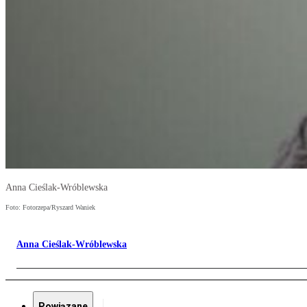
Anna Cieślak-Wróblewska
Foto: Fotorzepa/Ryszard Waniek
Anna Cieślak-Wróblewska
Powiązane