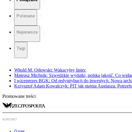
Polecane
Najnowsze
Tagi
Witold M. Orłowski: Wakacyjny lipiec
Mateusz Michnik: Szwedzkie wydatki, polska jakość. Co wid
I wiceprezes BGK: Od redystrybucji do inwestycji. Nowa arc
Krzysztof Adam Kowalczyk: PIT jak stajnia Augiasza. Potrzeb
Promowane treści
KONTAKT
O nas