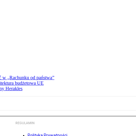
ać w „Rachunku od państwa”
hitektura budżetowa UE
ny Herakles
REGULAMIN
Polityka Prywatności