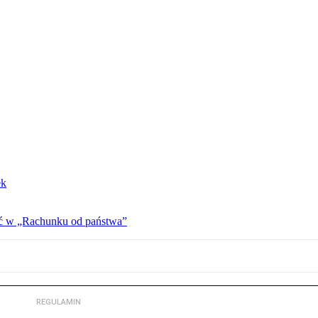
ek
ać w „Rachunku od państwa”
REGULAMIN