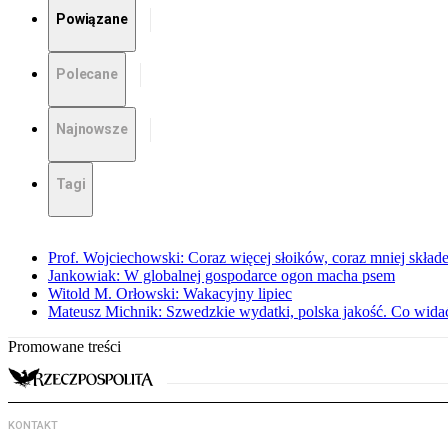
Powiązane
Polecane
Najnowsze
Tagi
Prof. Wojciechowski: Coraz więcej słoików, coraz mniej skład
Jankowiak: W globalnej gospodarce ogon macha psem
Witold M. Orłowski: Wakacyjny lipiec
Mateusz Michnik: Szwedzkie wydatki, polska jakość. Co wid
Promowane treści
KONTAKT