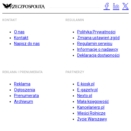
KONTAKT
REGULAMIN
O nas
Polityka Prywatności
Kontakt
Zmiana ustawień zgód
Napisz do nas
Regulamin serwisu
Informacje o nadawcy
Deklaracja dostępności
REKLAMA I PRENUMERATA
PARTNERZY
Reklama
E-kiosk.pl
Ogłoszenia
E-gazety.pl
Prenumerata
Nexto.pl
Archiwum
Mała księgowość
Kancelarierp.pl
Wieści Rolnicze
Życie Warszawy