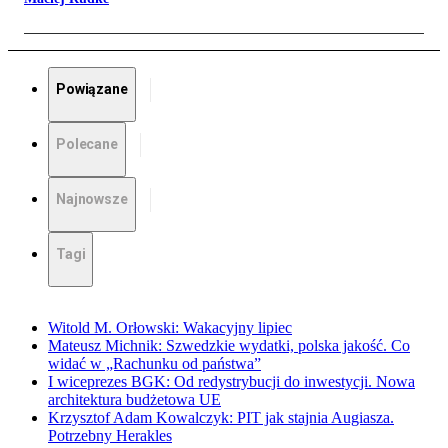
Powiązane
Polecane
Najnowsze
Tagi
Witold M. Orłowski: Wakacyjny lipiec
Mateusz Michnik: Szwedzkie wydatki, polska jakość. Co
widać w „Rachunku od państwa”
I wiceprezes BGK: Od redystrybucji do inwestycji. Nowa
architektura budżetowa UE
Krzysztof Adam Kowalczyk: PIT jak stajnia Augiasza.
Potrzebny Herakles