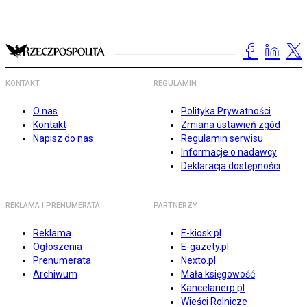
KONTAKT
REGULAMIN
O nas
Polityka Prywatności
Kontakt
Zmiana ustawień zgód
Napisz do nas
Regulamin serwisu
Informacje o nadawcy
Deklaracja dostępności
REKLAMA I PRENUMERATA
PARTNERZY
Reklama
E-kiosk.pl
Ogłoszenia
E-gazety.pl
Prenumerata
Nexto.pl
Archiwum
Mała księgowość
Kancelarierp.pl
Wieści Rolnicze