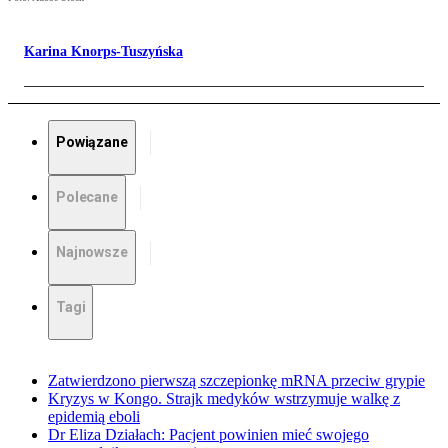
Karina Knorps-Tuszyńska
Powiązane
Polecane
Najnowsze
Tagi
Zatwierdzono pierwszą szczepionkę mRNA przeciw grypie
Kryzys w Kongo. Strajk medyków wstrzymuje walkę z
epidemią eboli
Dr Eliza Działach: Pacjent powinien mieć swojego